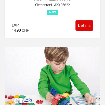
Sombo - 820.350121
NEW
EVP
Details
19.90 CHF
Clics